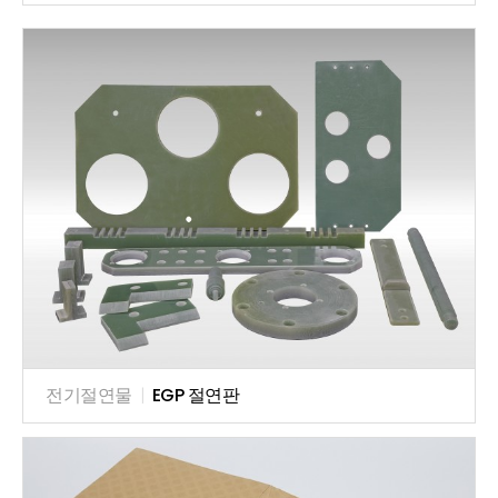
전기절연물
|
EGP 절연판