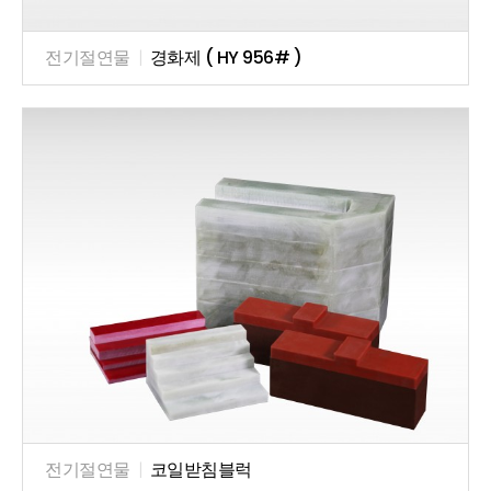
전기절연물
|
경화제 ( HY 956# )
전기절연물
|
코일받침블럭