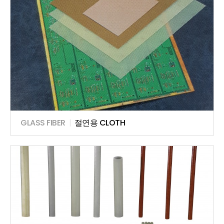
GLASS FIBER
|
절연용 CLOTH