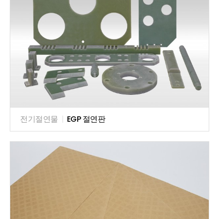
전기절연물
|
EGP 절연판