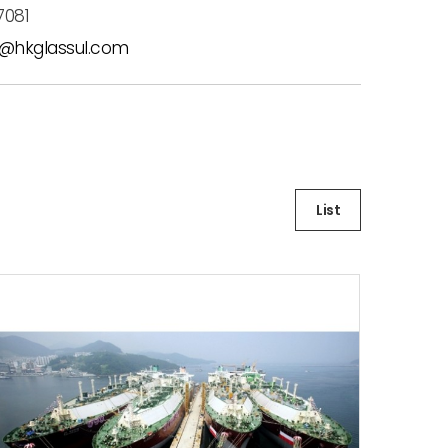
7081
l@hkglassul.com
List