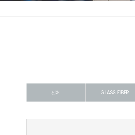
전체
GLASS FIBER