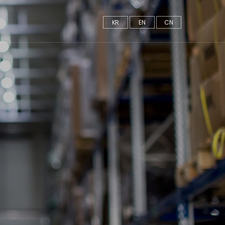
KR
EN
CN