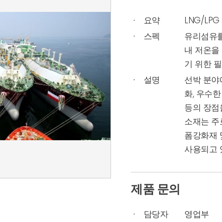
요약
LNG/LP
스펙
유리섬유를
내 저온을
기 위한 
설명
선박 분야
화, 우수한
등의 장점
소재는 주
폼강화재 
사용되고 
제품 문의
담당자
영업부