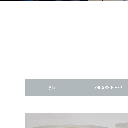
전체
GLASS FIBER