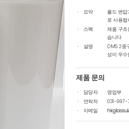
요약
몰드 변압
로 사용됩
스펙
제품 구조는
습니다.
설명
DMS 2
성이 우수
제품 문의
담당자
영업부
연락처
031-997-
이메일
hkglassu