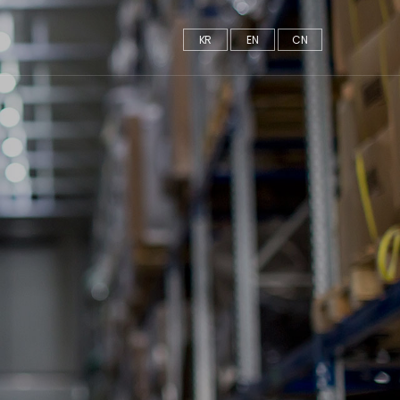
KR
EN
CN