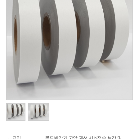
요약
몰드변압기 고압 권선 시 N접속 보강 및