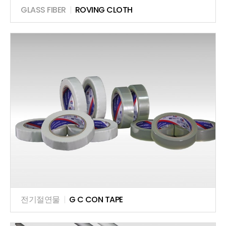
GLASS FIBER
|
ROVING CLOTH
전기절연물
|
G C CON TAPE