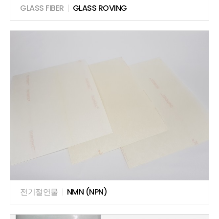
GLASS FIBER
|
GLASS ROVING
전기절연물
|
NMN (NPN)