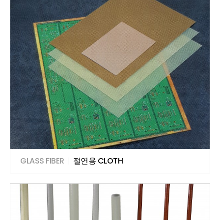
GLASS FIBER
|
절연용 CLOTH