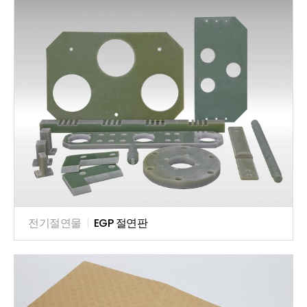
전기절연물
|
EGP 절연판