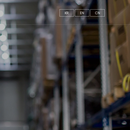
KR
EN
CN