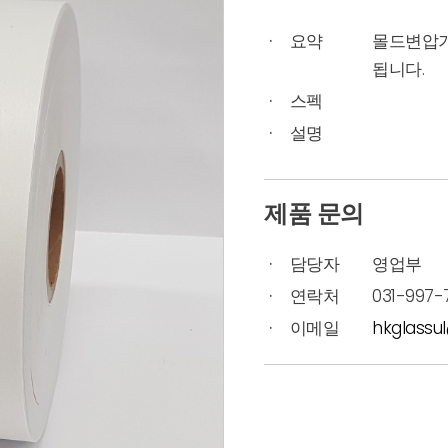
요약
몰드변압기
됩니다.
스펙
설명
제품 문의
담당자
영업부
연락처
031-997-
이메일
hkglassu