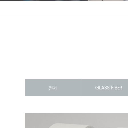
전체
GLASS FIBER