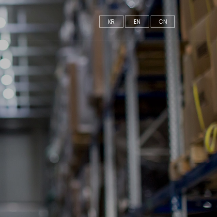
KR
EN
CN