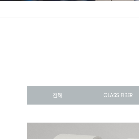
전체
GLASS FIBER