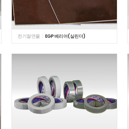
전기절연물
|
EGP 베리어(실린더)