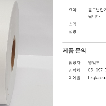
요약
몰드변압기
됩니다.
스펙
설명
제품 문의
담당자
영업부
연락처
031-997-
이메일
hkglassu