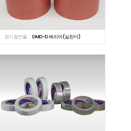
전기절연물
|
DMD-D 베리어(실린더)