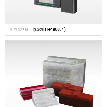
전기절연물
|
경화제 ( HY 956# )