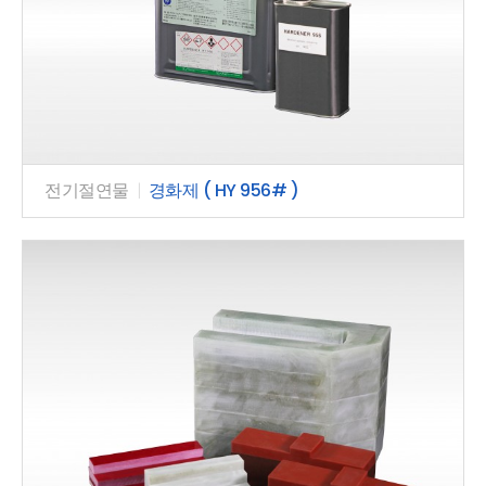
전기절연물
|
경화제 ( HY 956# )