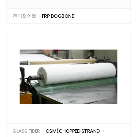
전기절연물
|
FRP DOGBONE
GLASS FIBER
|
CSM(CHOPPED STRAND‥