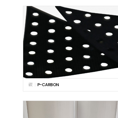
碳
|
P-CARBON