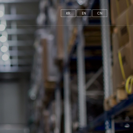
KR
EN
CN