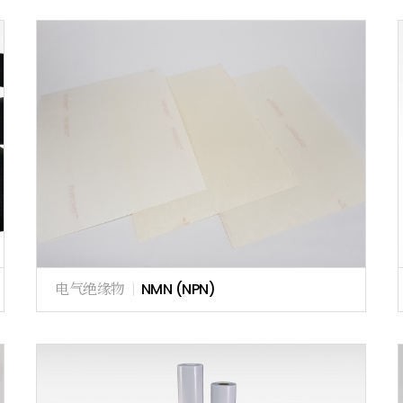
电气绝缘物
|
NMN (NPN)