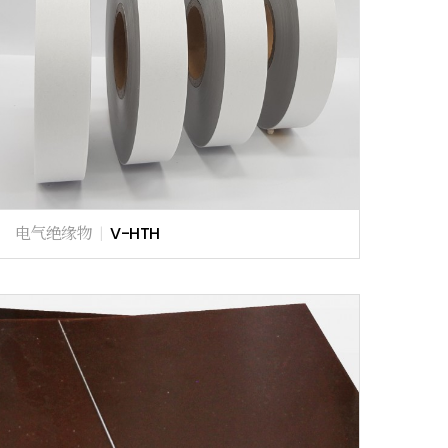
电气绝缘物
|
V-HTH